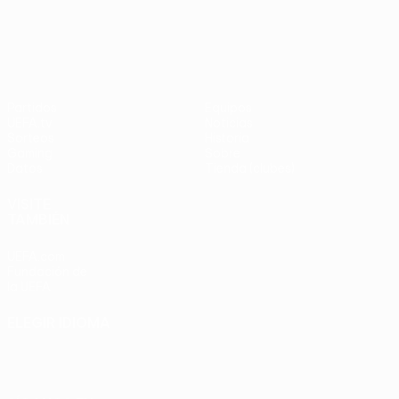
UEFA Europa League
Partidos
Equipos
UEFA.tv
Noticias
Sorteos
Historia
Gaming
Sobre
Datos
Tienda (clubes)
VISITE
TAMBIÉN
UEFA.com
Fundación de
la UEFA
ELEGIR IDIOMA
Español
English
Français
Deutsch
Русский
Español
Italiano
Português