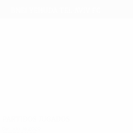
Bnei Yehuda Tel-Aviv FC
Máximos
goleadores
4
1
2
6
Atar
Biton
Sagas
2
Galván
3
Menashe
Marinković
Más
partidos
25
20
20
16
16
14
Azuz
Edri
Mori
Abu
Galván
Baldut
Zaid
Partidos jugados
Década de 2020