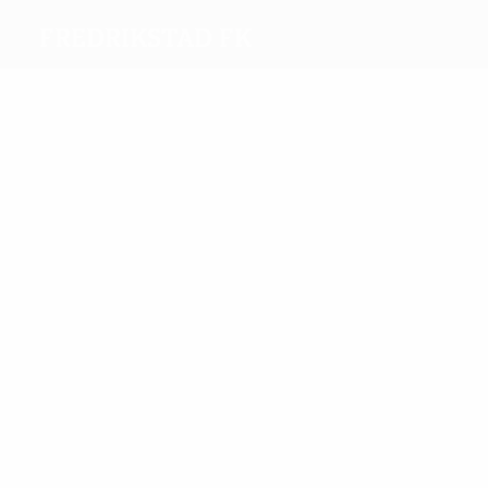
Fredrikstad FK
Máximos
goleadores
1
1
Gashi
Kvisvik
Más
partidos