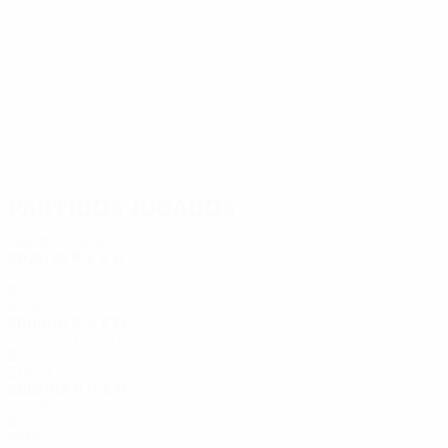
4
4
Piiroja
Wehrman
Partidos jugados
Década de 2020
2025/26
P
V
E
D
Tercera fase de clasificación
2
0
0
2
2010
2009/10
P
V
E
D
Tercera fase de clasificación
2
1
0
1
2000
2007/08
P
V
E
D
Segunda fase de clasificación
2
0
1
1
1970