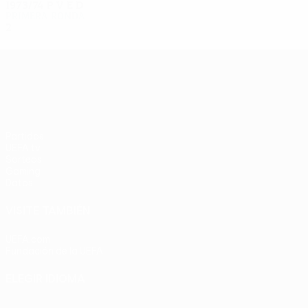
1973/74
P
V
E
D
Primera ronda
2
0
0
2
UEFA Europa League
Partidos
UEFA.tv
Sorteos
Gaming
Datos
VISITE TAMBIÉN
UEFA.com
Fundación de la UEFA
ELEGIR IDIOMA
Español
English
Français
Deutsch
Русский
Español
Italia