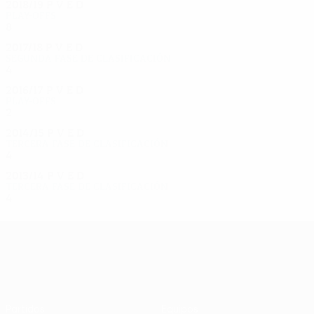
2018/19
P
V
E
D
Play-offs
8
4
3
1
2017/18
P
V
E
D
Segunda fase de clasificación
4
2
1
1
2016/17
P
V
E
D
Play-offs
2
1
0
1
2014/15
P
V
E
D
Tercera fase de clasificación
4
1
1
2
2013/14
P
V
E
D
Tercera fase de clasificación
4
1
2
1
UEFA Europa League
Partidos
Equipos