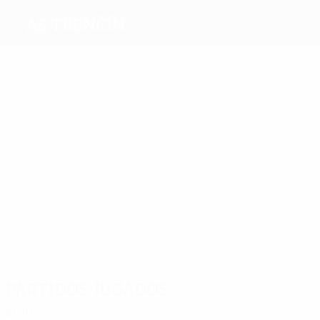
AS Trenčín
Máximos
goleadores
8
3
3
3
3
Mance
Simon
Adi
Paur
Azango
4
Čataković
Más
partidos
12
12
15
Šulek
Mance
Kleščík
12
10
12
El
Lawrence
Čataković
Mahdioui
Partidos jugados
2010