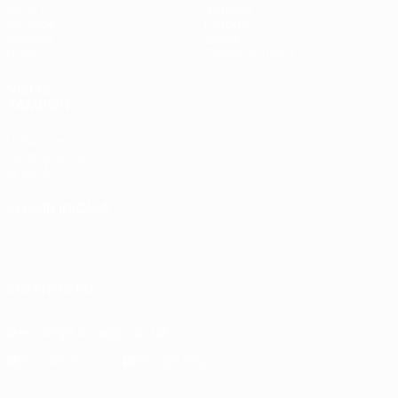
UEFA.tv
Noticias
Sorteos
Historia
Gaming
Sobre
Datos
Tienda (clubes)
VISITE
TAMBIÉN
UEFA.com
Fundación de
la UEFA
ELEGIR IDIOMA
Español
English
Français
Deutsch
Русский
Español
Italiano
Português
SÍGANOS EN
Descarga la app oficial