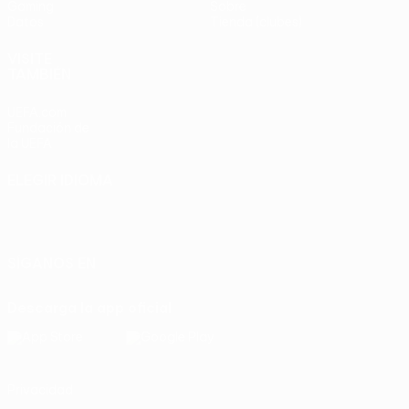
Gaming
Sobre
Datos
Tienda (clubes)
VISITE
TAMBIÉN
UEFA.com
Fundación de
la UEFA
ELEGIR IDIOMA
Español
English
Français
Deutsch
Русский
Español
Italiano
Português
SÍGANOS EN
Descarga la app oficial
Privacidad