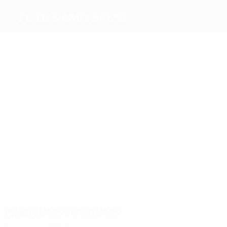
FC Dynamo Brest
Máximos
goleadores
2
1
Krivets
Sokal
3
Sedko
1
Savitski
Filipović
2
Nekhaychik
Más
partidos
6
6
Vitus
5
5
5
Veretilo
Ferreira
Savitski
Fameyeh
5
Osuchukwu
Partidos jugados