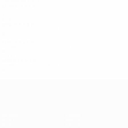
Década de 2020
2020/21
P
V
E
D
Play-offs
1
0
0
1
2010
2018/19
P
V
E
D
Tercera fase de clasificación
4
2
1
1
2017/18
P
V
E
D
Segunda fase de clasificación
2
0
1
1
2000
2007/08
P
V
E
D
Primera fase de clasificación
2
0
1
1
UEFA Europa League
Partidos
Equipos
UEFA.tv
Noticias
Sorteos
Historia