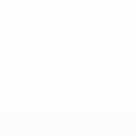
8
8
Karpovich
Kopantsov
Partidos jugados
2010
2010/11
P
V
E
D
Play-offs
8
3
3
2
UEFA Europa League