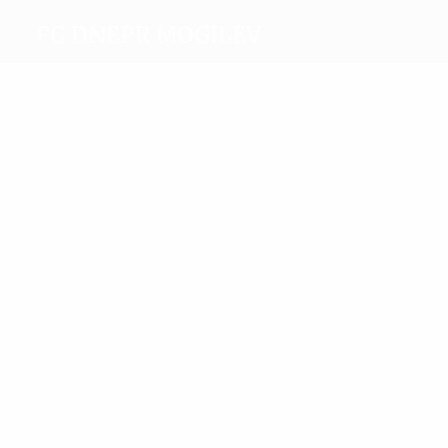
FC Dnepr Mogilev
Máximos
goleadores
6
3
Yurchenko
Zenkovich
Más
partidos