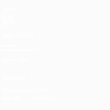
Partidos
UEFA.tv
Sorteos
Gaming
Datos
VISITE TAMBIÉN
UEFA.com
Fundación de la UEFA
ELEGIR IDIOMA
Español
English
Français
Deutsch
Русский
Español
Italia
SÍGANOS EN
Descarga la app oficial