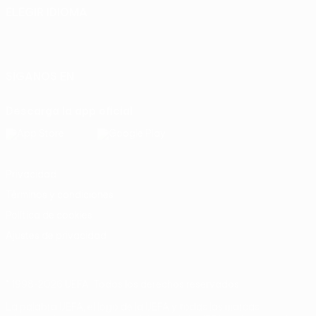
ELEGIR IDIOMA
Español
English
Français
Deutsch
Русский
Español
Italiano
Português
SÍGANOS EN
Descarga la app oficial
Privacidad
Términos y condiciones
Política de cookies
Ajustes de privacidad
© 1998-2026 UEFA. Todos los derechos reservados
La palabra UEFA, el logo de la UEFA y todas las marcas