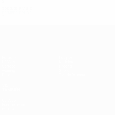
2
0
1
1
2000/01
P
V
E
D
Primera ronda
2
0
0
2
UEFA Europa League
Partidos
Equipos
UEFA.tv
Noticias
Sorteos
Historia
Gaming
Sobre
Datos
Tienda (clubes)
VISITE
TAMBIÉN
UEFA.com
Fundación de
la UEFA