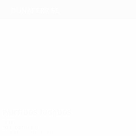
Dunaferr SE
Máximos
goleadores
3
Penska
Petry
Orosz
Baranyi
2
Tököli
Sowunmi
Más
partidos
4
4
4
4
4
4
Rósa
Lengyel
Kiss
Bagoly
Éger
Tököli
Partidos jugados
2000
2001/02
P
V
E
D
Fase de clasificación