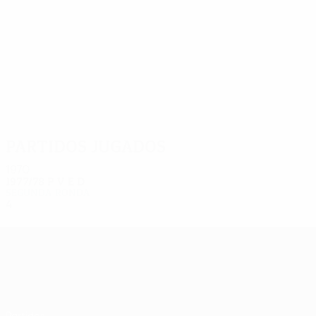
4
4
Petrov
Vukov
Partidos jugados
1970
1977/78
P
V
E
D
Segunda ronda
4
2
0
2
UEFA Europa League