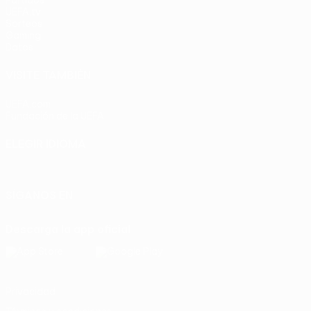
Partidos
UEFA.tv
Sorteos
Gaming
Datos
VISITE TAMBIÉN
UEFA.com
Fundación de la UEFA
ELEGIR IDIOMA
Español
English
Français
Deutsch
Русский
Español
Italia
SÍGANOS EN
Descarga la app oficial
Privacidad