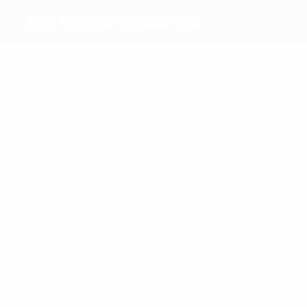
PFC Marek Dupnitsa
Máximos
goleadores
2
2
Pargov
Petrov
Más
partidos