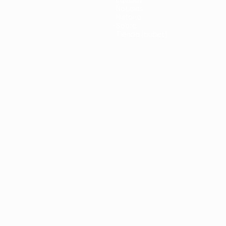
Equipos
Noticias
Historia
Sobre
Tienda (clubes)
no
Português