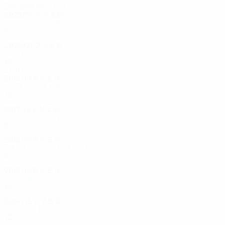
Década de 2020
2023/24
P
V
E
D
Octavos de final
8
5
1
2
2020/21
P
V
E
D
Final
15
11
2
0
2010
2018/19
P
V
E
D
Cuartos de final
12
5
5
2
2017/18
P
V
E
D
Dieciseisavos de final
8
3
2
3
2016/17
P
V
E
D
Dieciseisavos de final
8
3
3
2
2015/16
P
V
E
D
Semifinales
14
9
3
2
2014/15
P
V
E
D
Octavos de final
12
7
2
3