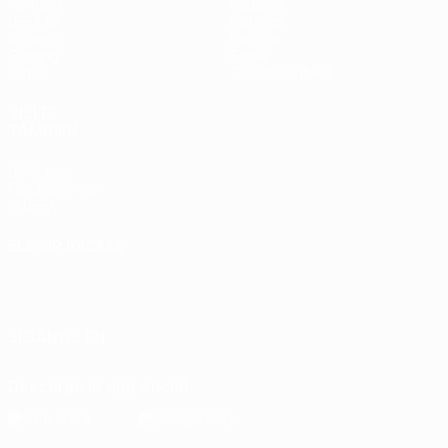
Partidos
Equipos
UEFA.tv
Noticias
Sorteos
Historia
Gaming
Sobre
Datos
Tienda (clubes)
VISITE
TAMBIÉN
UEFA.com
Fundación de
la UEFA
ELEGIR IDIOMA
Español
English
Français
Deutsch
Русский
Español
Italiano
Português
SÍGANOS EN
Descarga la app oficial