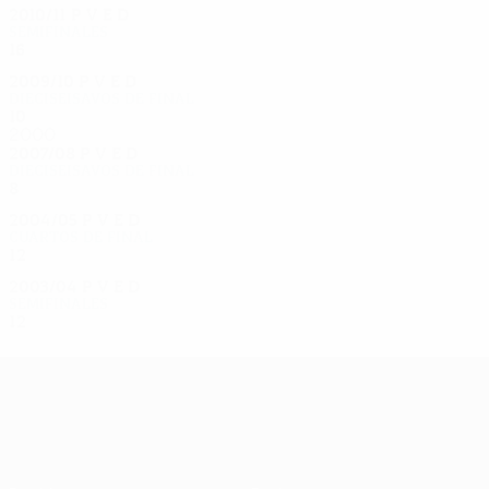
2010/11
P
V
E
D
Semifinales
16
12
1
3
2009/10
P
V
E
D
Dieciseisavos de final
10
5
1
4
2000
2007/08
P
V
E
D
Dieciseisavos de final
8
6
1
1
2004/05
P
V
E
D
Cuartos de final
12
6
5
1
2003/04
P
V
E
D
Semifinales
12
5
4
3
UEFA Europa League