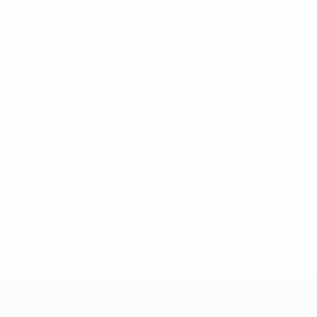
8
8
Lydsson
Hreinsson
2019/20
P
V
E
D
ón
Primera fase de clasificación
2
0
1
1
2010/11
P
V
E
D
Segunda fase de clasificación
2
0
0
2