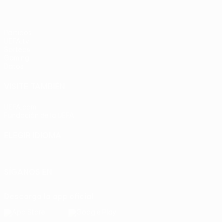
Partidos
UEFA.tv
Sorteos
Gaming
Datos
VISITE TAMBIÉN
UEFA.com
Fundación de la UEFA
ELEGIR IDIOMA
Español
English
Français
Deutsch
Русский
Español
Italia
SÍGANOS EN
Descarga la app oficial