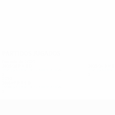
14
10
Yeoman
Gunnleifsson
Partidos jugados
Década de 2020
2025/26
P
V
E
D
2023/24
P
V
Tercera fase de clasificación
Tercera fase 
2
0
1
1
2
1
0
1
2010
2016/17
P
V
E
D
Primera fase de clasificación
2
0
1
1
UEFA Europa League