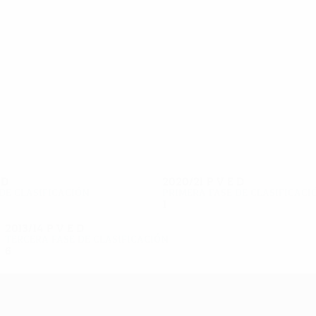
10
9
K. Jónsson
Muminović
E
D
2020/21
P
V
E
D
de clasificación
Primera fase de clasificaci
1
0
0
1
2013/14
P
V
E
D
Tercera fase de clasificación
6
2
3
1