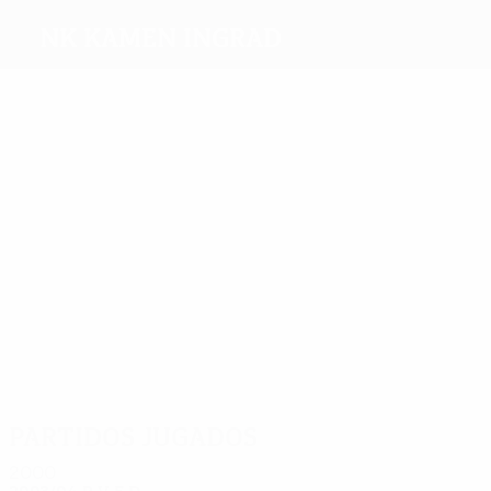
NK Kamen Ingrad
Máximos
goleadores
2
1
1
1
2
Zekić
Kovač
Lisnić
Bajšić
2
Popović
Kopunović
Más
partidos
4
4
3
4
Zekić
Vuica
Kralj
4
3
Rendulić
Galinović
Kopunović
Partidos jugados
2000