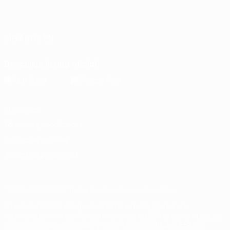
Español
English
Français
Deutsch
Русский
Español
Italiano
Português
SÍGANOS EN
Descarga la app oficial
Privacidad
Términos y condiciones
Política de cookies
Ajustes de privacidad
© 1998-2026 UEFA. Todos los derechos reservados
La palabra UEFA, el logo de la UEFA y todas las marcas
relacionadas con las competiciones de la UEFA están protegidas
por las marcas registradas y/o por el copyright de UEFA. Se