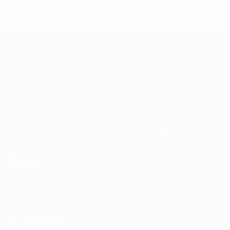
2003/04
P
V
E
D
Primera ronda
4
2
1
1
UEFA Europa League
Partidos
Equipos
UEFA.tv
Noticias
Sorteos
Historia
Gaming
Sobre
Datos
Tienda (clubes)
VISITE
TAMBIÉN
UEFA.com
Fundación de
la UEFA
ELEGIR IDIOMA