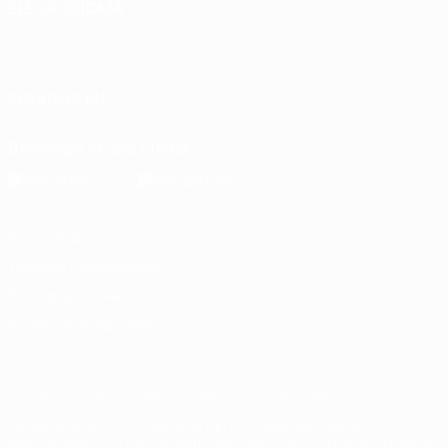
ELEGIR IDIOMA
Español
English
Français
Deutsch
Русский
Español
Italiano
Português
SÍGANOS EN
Descarga la app oficial
Privacidad
Términos y condiciones
Política de cookies
Ajustes de privacidad
© 1998-2026 UEFA. Todos los derechos reservados
La palabra UEFA, el logo de la UEFA y todas las marcas
relacionadas con las competiciones de la UEFA están protegidas