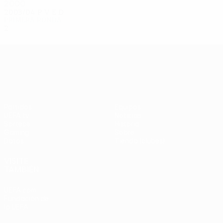
2000
2003/04
P
V
E
D
Primera ronda
2
0
0
2
UEFA Europa League
Partidos
Equipos
UEFA.tv
Noticias
Sorteos
Historia
Gaming
Sobre
Datos
Tienda (clubes)
VISITE
TAMBIÉN
UEFA.com
Fundación de
la UEFA