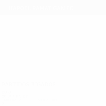
Hapoel Ramat Gan FC
Máximos
goleadores
Soffer
Gaan
Shefler
Sarsur
Zarfati
Valdboim
Más
partidos
2
2
2
2
2
2
Soffer
Sarsur
Zarfati
Barkai
Araujo
Sharabi
Partidos jugados
2010
2013/14
P
V
E
D
Tercera fase de clasificación
2
0
1
1