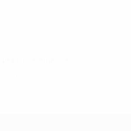
10
9
Sulima
Yeremchuk
Partidos jugados
2010
2009/10
P
V
E
D
Segunda fase de clasificación
4
1
1
2
2000
2008/09
P
V
E
D
Primera fase de clasificación
2
0
1
1
UEFA Europa League