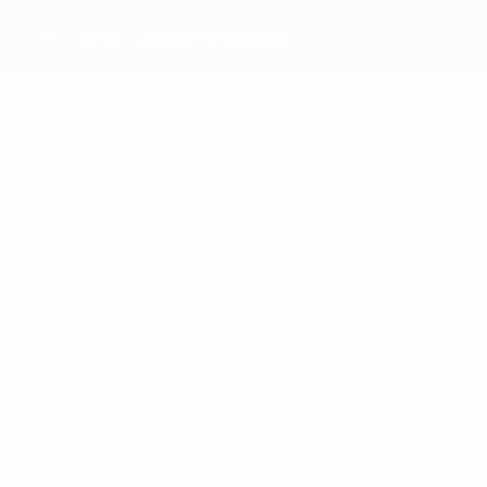
FC Partizan Minsk
Máximos
goleadores
2
2
Kontsevoi
Ceolin
Más
partidos