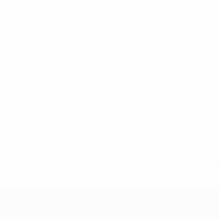
8
7
D. Schegrikovich
Popel
2005/06
P
V
E
D
Segunda fase de clasificac
4
1
1
2