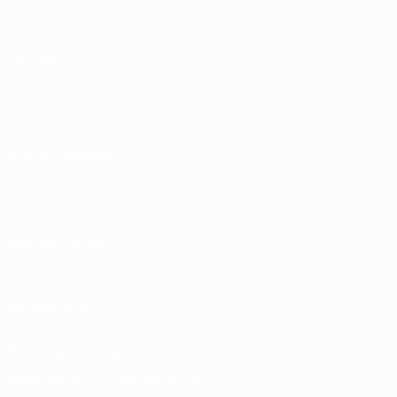
Partidos
UEFA.tv
Sorteos
Gaming
Datos
VISITE TAMBIÉN
UEFA.com
Fundación de la UEFA
ELEGIR IDIOMA
Español
English
Français
Deutsch
Русский
Español
Italia
SÍGANOS EN
Descarga la app oficial