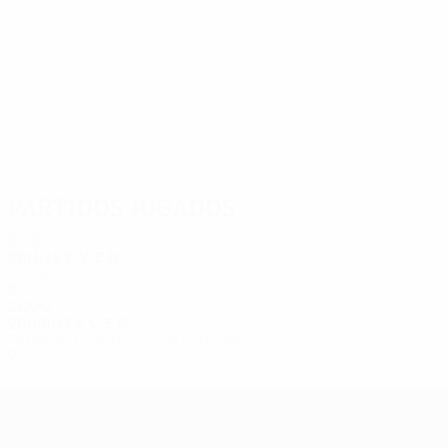
4
4
Nabiyev
Nduka
Partidos jugados
2010
2011/12
P
V
E
D
Primera fase de clasificación
2
0
1
1
2000
2008/09
P
V
E
D
Primera fase de clasificación
2
0
1
1
UEFA Europa League