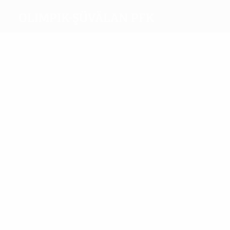
Olimpik-Şüvälan PFK
Máximos
goleadores
1
1
Akhalkatsi
Ibekoyi
Más
partidos