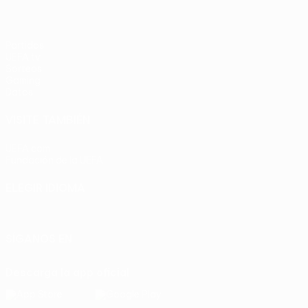
Partidos
UEFA.tv
Sorteos
Gaming
Datos
VISITE TAMBIÉN
UEFA.com
Fundación de la UEFA
ELEGIR IDIOMA
Español
English
Français
Deutsch
Русский
Español
Italia
SÍGANOS EN
Descarga la app oficial