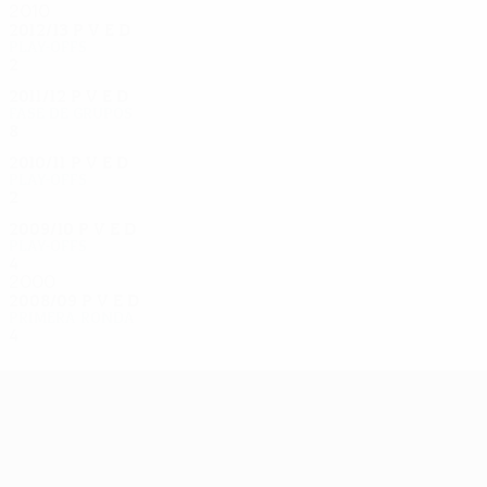
2010
2012/13
P
V
E
D
Play-offs
2
0
1
1
2011/12
P
V
E
D
Fase de grupos
8
2
3
3
2010/11
P
V
E
D
Play-offs
2
0
1
1
2009/10
P
V
E
D
Play-offs
4
2
1
1
2000
2008/09
P
V
E
D
Primera ronda
4
2
2
0
UEFA Europa League