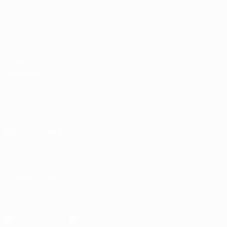
Partidos
Equipos
UEFA.tv
Noticias
Sorteos
Historia
Gaming
Sobre
Datos
Tienda (clubes)
VISITE
TAMBIÉN
UEFA.com
Fundación de
la UEFA
ELEGIR IDIOMA
Español
English
Français
Deutsch
Русский
Español
Italiano
Português
SÍGANOS EN
Descarga la app oficial