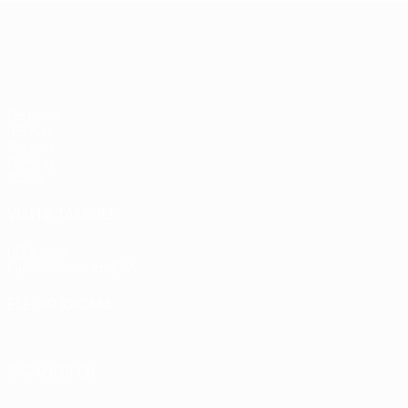
UEFA Europa League
Partidos
UEFA.tv
Sorteos
Gaming
Datos
VISITE TAMBIÉN
UEFA.com
Fundación de la UEFA
ELEGIR IDIOMA
Español
English
Français
Deutsch
Русский
Español
Italia
SÍGANOS EN