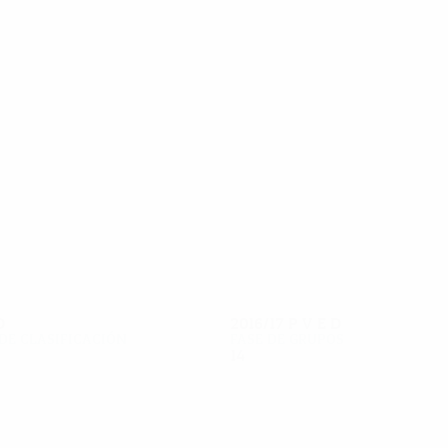
27
27
Ricardinho
Zenjov
D
2016/17
P
V
E
D
de clasificación
Fase de grupos
14
5
1
8