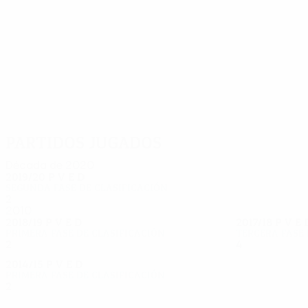
32
29
Bezotosniy
Stanković
Partidos jugados
Década de 2020
2019/20
P
V
E
D
Segunda fase de clasificación
2
0
0
2
2010
2018/19
P
V
E
D
2017/18
P
V
E
Primera fase de clasificación
Tercera fase 
2
1
0
1
4
1
1
2
2014/15
P
V
E
D
Primera fase de clasificación
2
0
0
2