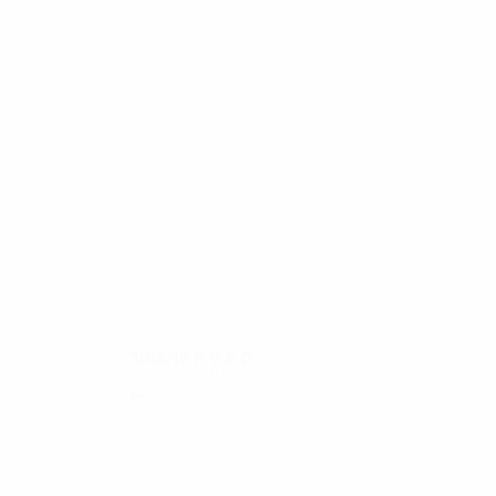
26
22
Vernydub
A. Mammadov
2015/16
P
V
E
D
Fase de grupos
14
3
5
6