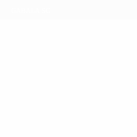
Gabala SC
Máximos
goleadores
6
5
Zenjov
Weeks
Más
partidos