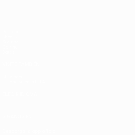
Partidos
UEFA.tv
Sorteos
Gaming
Datos
VISITE TAMBIÉN
UEFA.com
Fundación de la UEFA
ELEGIR IDIOMA
Español
English
Français
Deutsch
Русский
Español
Italia
SÍGANOS EN
Descarga la app oficial