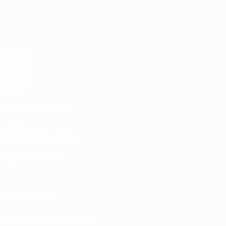
Partidos
UEFA.tv
Sorteos
Gaming
Datos
VISITE TAMBIÉN
UEFA.com
Fundación de la UEFA
ELEGIR IDIOMA
Español
English
Français
Deutsch
Русский
Español
Italia
SÍGANOS EN
Descarga la app oficial