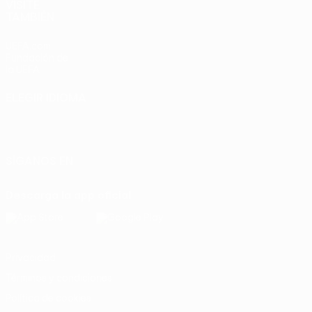
VISITE
TAMBIÉN
UEFA.com
Fundación de
la UEFA
ELEGIR IDIOMA
Español
English
Français
Deutsch
Русский
Español
Italiano
Português
SÍGANOS EN
Descarga la app oficial
Privacidad
Términos y condiciones
Política de cookies