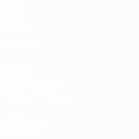
VISITE
TAMBIÉN
UEFA.com
Fundación de
la UEFA
ELEGIR IDIOMA
Español
English
Français
Deutsch
Русский
Español
Italiano
Português
SÍGANOS EN
Descarga la app oficial
Privacidad
Términos y condiciones
Política de cookies