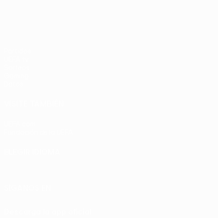
Partidos
UEFA.tv
Sorteos
Gaming
Datos
VISITE TAMBIÉN
UEFA.com
Fundación de la UEFA
ELEGIR IDIOMA
Español
English
Français
Deutsch
Русский
Español
Italia
SÍGANOS EN
Descarga la app oficial