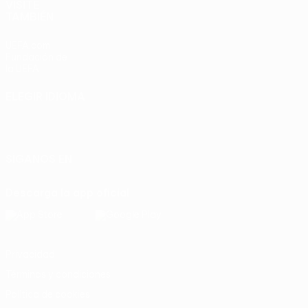
VISITE
TAMBIÉN
UEFA.com
Fundación de
la UEFA
ELEGIR IDIOMA
Español
English
Français
Deutsch
Русский
Español
Italiano
Português
SÍGANOS EN
Descarga la app oficial
Privacidad
Términos y condiciones
Política de cookies