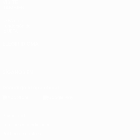
VISITE
TAMBIÉN
UEFA.com
Fundación de
la UEFA
ELEGIR IDIOMA
Español
English
Français
Deutsch
Русский
Español
Italiano
Português
SÍGANOS EN
Descarga la app oficial
Privacidad
Términos y condiciones
Política de cookies