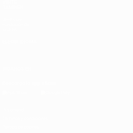
VISITE
TAMBIÉN
UEFA.com
Fundación de
la UEFA
ELEGIR IDIOMA
Español
English
Français
Deutsch
Русский
Español
Italiano
Português
SÍGANOS EN
Descarga la app oficial
Privacidad
Términos y condiciones
Política de cookies