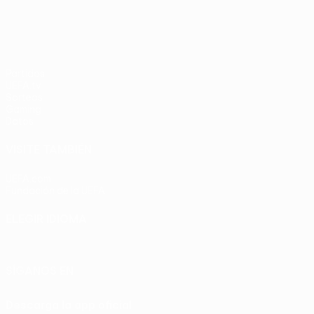
Partidos
UEFA.tv
Sorteos
Gaming
Datos
VISITE TAMBIÉN
UEFA.com
Fundación de la UEFA
ELEGIR IDIOMA
Español
English
Français
Deutsch
Русский
Español
Italia
SÍGANOS EN
Descarga la app oficial