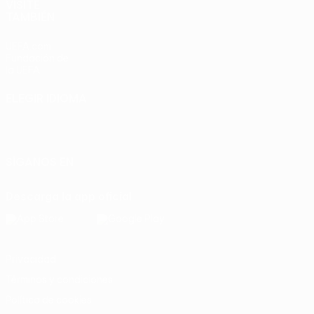
VISITE
TAMBIÉN
UEFA.com
Fundación de
la UEFA
ELEGIR IDIOMA
Español
English
Français
Deutsch
Русский
Español
Italiano
Português
SÍGANOS EN
Descarga la app oficial
Privacidad
Términos y condiciones
Política de cookies