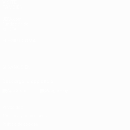
VISITE
TAMBIÉN
UEFA.com
Fundación de
la UEFA
ELEGIR IDIOMA
Español
English
Français
Deutsch
Русский
Español
Italiano
Português
SÍGANOS EN
Descarga la app oficial
Privacidad
Términos y condiciones
Política de cookies