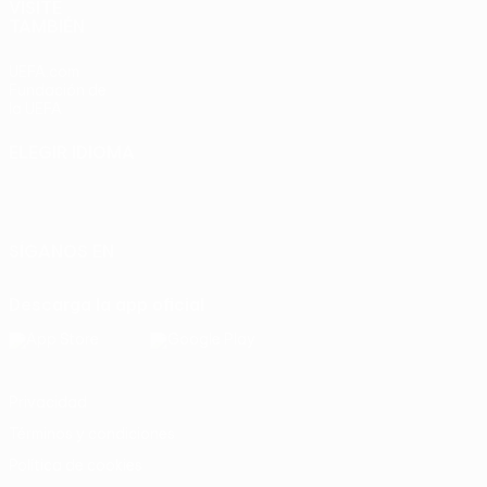
VISITE
TAMBIÉN
UEFA.com
Fundación de
la UEFA
ELEGIR IDIOMA
Español
English
Français
Deutsch
Русский
Español
Italiano
Português
SÍGANOS EN
Descarga la app oficial
Privacidad
Términos y condiciones
Política de cookies