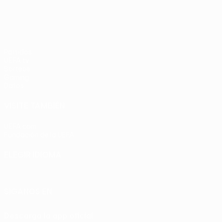
Partidos
UEFA.tv
Sorteos
Gaming
Datos
VISITE TAMBIÉN
UEFA.com
Fundación de la UEFA
ELEGIR IDIOMA
Español
English
Français
Deutsch
Русский
Español
Italia
SÍGANOS EN
Descarga la app oficial