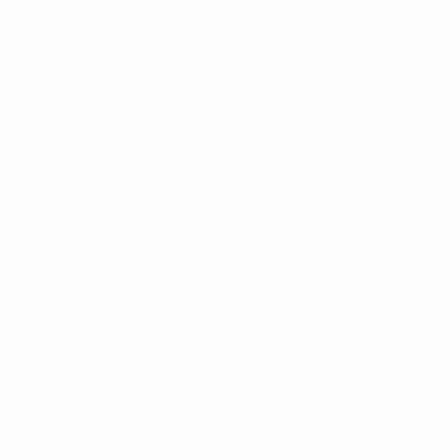
Partidos
UEFA.tv
Sorteos
Gaming
Datos
VISITE TAMBIÉN
UEFA.com
Fundación de la UEFA
ELEGIR IDIOMA
Español
English
Français
Deutsch
Русский
Español
Italia
SÍGANOS EN
Descarga la app oficial