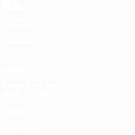
VISITE
TAMBIÉN
UEFA.com
Fundación de
la UEFA
ELEGIR IDIOMA
Español
English
Français
Deutsch
Русский
Español
Italiano
Português
SÍGANOS EN
Descarga la app oficial
Privacidad
Términos y condiciones
Política de cookies