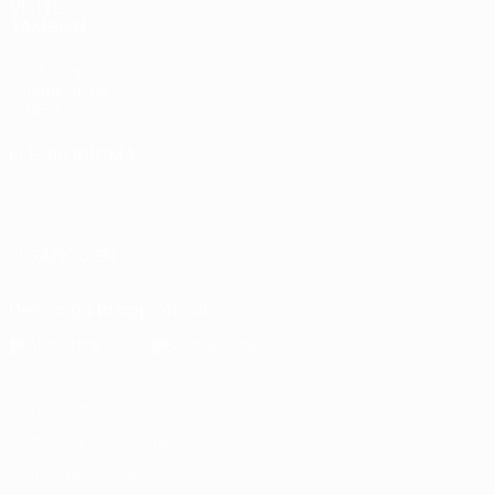
VISITE
TAMBIÉN
UEFA.com
Fundación de
la UEFA
ELEGIR IDIOMA
Español
English
Français
Deutsch
Русский
Español
Italiano
Português
SÍGANOS EN
Descarga la app oficial
Privacidad
Términos y condiciones
Política de cookies