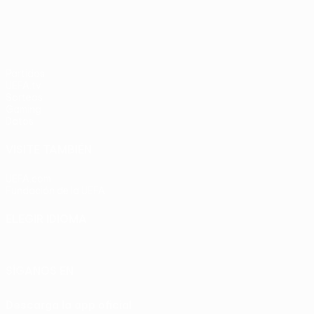
Partidos
UEFA.tv
Sorteos
Gaming
Datos
VISITE TAMBIÉN
UEFA.com
Fundación de la UEFA
ELEGIR IDIOMA
Español
English
Français
Deutsch
Русский
Español
Italia
SÍGANOS EN
Descarga la app oficial