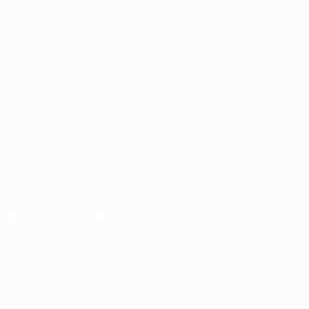
VISITE
TAMBIÉN
UEFA.com
Fundación de
la UEFA
ELEGIR IDIOMA
Español
English
Français
Deutsch
Русский
Español
Italiano
Português
SÍGANOS EN
Descarga la app oficial
Privacidad
Términos y condiciones
Política de cookies