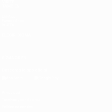
VISITE
TAMBIÉN
UEFA.com
Fundación de
la UEFA
ELEGIR IDIOMA
Español
English
Français
Deutsch
Русский
Español
Italiano
Português
SÍGANOS EN
Descarga la app oficial
Privacidad
Términos y condiciones
Política de cookies