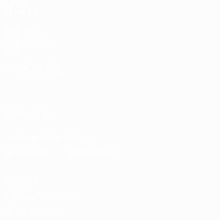
VISITE
TAMBIÉN
UEFA.com
Fundación de
la UEFA
ELEGIR IDIOMA
Español
English
Français
Deutsch
Русский
Español
Italiano
Português
SÍGANOS EN
Descarga la app oficial
Privacidad
Términos y condiciones
Política de cookies