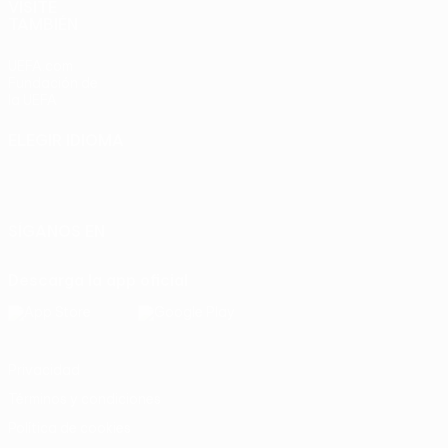
VISITE
TAMBIÉN
UEFA.com
Fundación de
la UEFA
ELEGIR IDIOMA
Español
English
Français
Deutsch
Русский
Español
Italiano
Português
SÍGANOS EN
Descarga la app oficial
Privacidad
Términos y condiciones
Política de cookies