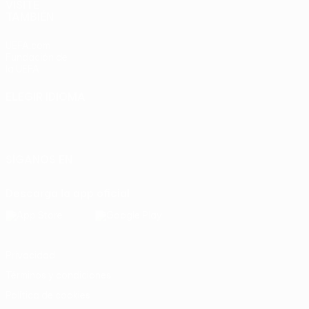
VISITE
TAMBIÉN
UEFA.com
Fundación de
la UEFA
ELEGIR IDIOMA
Español
English
Français
Deutsch
Русский
Español
Italiano
Português
SÍGANOS EN
Descarga la app oficial
Privacidad
Términos y condiciones
Política de cookies