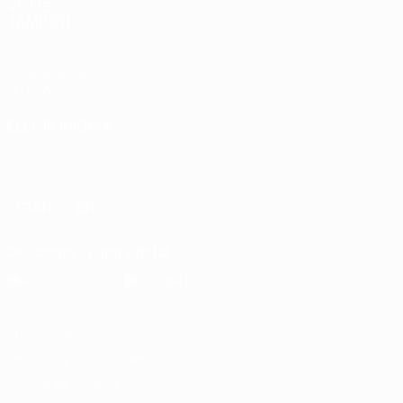
VISITE
TAMBIÉN
UEFA.com
Fundación de
la UEFA
ELEGIR IDIOMA
Español
English
Français
Deutsch
Русский
Español
Italiano
Português
SÍGANOS EN
Descarga la app oficial
Privacidad
Términos y condiciones
Política de cookies