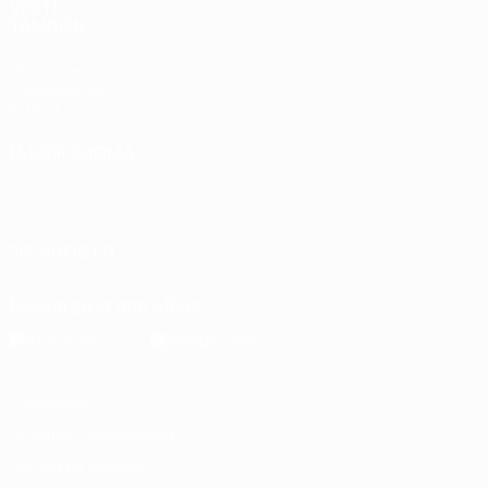
VISITE
TAMBIÉN
UEFA.com
Fundación de
la UEFA
ELEGIR IDIOMA
Español
English
Français
Deutsch
Русский
Español
Italiano
Português
SÍGANOS EN
Descarga la app oficial
Privacidad
Términos y condiciones
Política de cookies