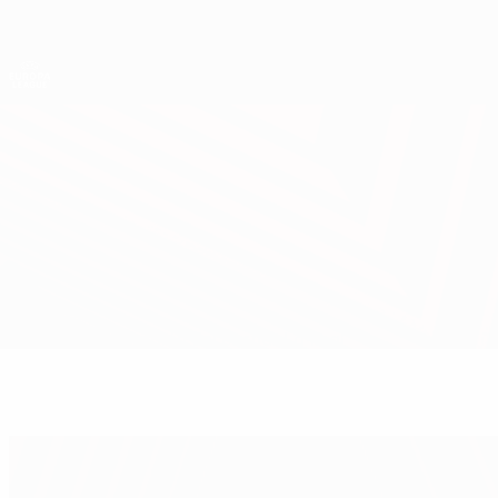
Saltar
al
contenido
UEFA Europa League oficial
principal
Resultados y estadísticas de fútbol en directo
UEFA Europa League
Liverpool vs Sevilla
Resumen
Información del partido
La final