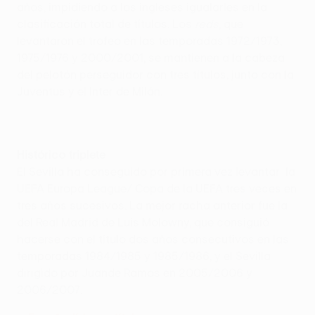
años, impidiendo a los ingleses igualarles en la
clasificación total de títulos. Los
reds
, que
levantaron el trofeo en las temporadas 1972/1973,
1975/1976 y 2000/2001, se mantienen a la cabeza
del pelotón perseguidor con tres títulos, junto con la
Juventus y el Inter de Milán.
Histórico triplete
El Sevilla ha conseguido por primera vez levantar la
UEFA Europa League/ Copa de la UEFA tres veces en
tres años sucesivos. La mejor racha anterior fue la
del Real Madrid de Luis Molowny, que consiguió
hacerse con el título dos años consecutivos en las
temporadas 1984/1985 y 1985/1986, y el Sevilla
dirigido por Juande Ramos en 2005/2006 y
2006/2007.