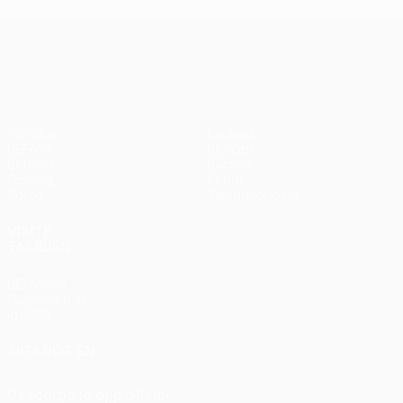
UEFA Europa League
Partidos
Equipos
UEFA.tv
Noticias
Sorteos
Historia
Gaming
Sobre
Datos
Tienda (clubes)
VISITE
TAMBIÉN
UEFA.com
Fundación de
la UEFA
SÍGANOS EN
Descarga la app oficial