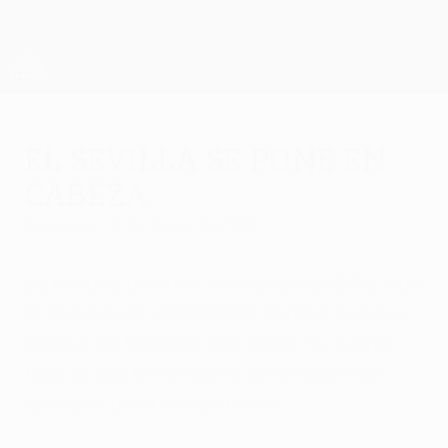
Saltar
al
contenido
UEFA Europa League oficial
Consíguela
principal
Resultados y estadísticas de fútbol en directo
UEFA Europa League
El Sevilla se pone en
cabeza
miércoles, 18 de mayo de 2016
La historia de amor del equipo andaluz con
la Copa de la UEFA/UEFA Europa League
parece no terminar tras lograr su quinto
tíulo, lo que le convierte en el club más
laureado de la competición.