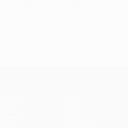
culminarlo con un gran resultado en la final”"
© 1998-2026 UEFA. All rights reserved.
Última actualización: martes, 17 de mayo de 2016
UEFA Europa League
Partidos
Equipos
UEFA.tv
Noticias
Sorteos
Historia
Gaming
Sobre
Datos
Tienda (clubes)