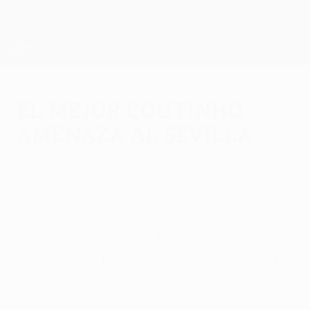
Saltar
al
contenido
UEFA Europa League oficial
Consíguela
principal
Resultados y estadísticas de fútbol en directo
UEFA Europa League
El mejor Coutinho
amenaza al Sevilla
lunes, 16 de mayo de 2016
Pocos dudaban de su potencial como
mediapunta cuando llegó en 2013
procedente del Inter de Milán, pero ahora,
con 23 años, parece haber alcanzado su
mejor nivel.