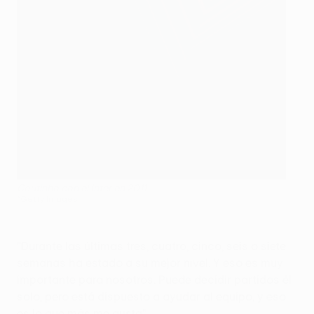
Coutinho con el Inter en 2011
©Getty Images
"Durante las últimas tres, cuatro, cinco, seis o siete
semanas ha estado a su mejor nivel. Y eso es muy
importante para nosotros. Puede decidir partidos él
solo, pero está dispuesto a ayudar al equipo, y eso
es lo que más me gusta".