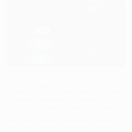
Phillipe Coutinho habla para UEFA.com antes de la final ante
el Sevilla
©Sportsfile
"Hay muchos jugadores con mucha calidad que
podrían estar jugando en el Barcelona. Uno de ellos
es Coutinho”, dijo Neymar hace un tiempo. El que
fuera capitán del Liverpool Steven Gerrard, mientras
tanto, recordó una conversación con Luis Suárez el
verano que el uruguayo se marchó al Camp Nou:
"Asegúrate de cuidarle", le dijo Suárez. "Eso me dio a