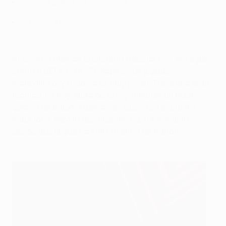
Cuando ganar no lo es todo
El factor Klopp
Al técnico alemán le encanta trabajar con él, según
contó a UEFA.com: "Philippe es un jugador
maravilloso, y todavía es muy joven. Tiene una gran
técnica, no hay duda de eso, y también un buen
golpeo de balón. Además, es bueno en espacios
reducidos. Pero lo que más me ha sorprendido
desde que llegué ha sido su ética de trabajo".