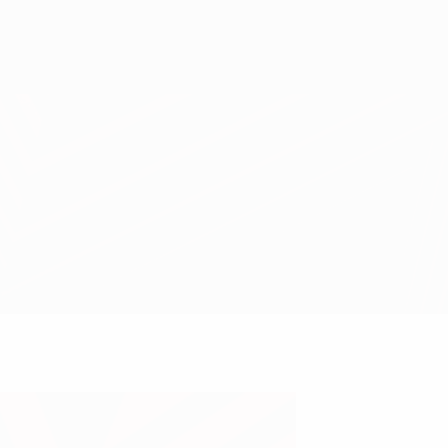
Consíguela