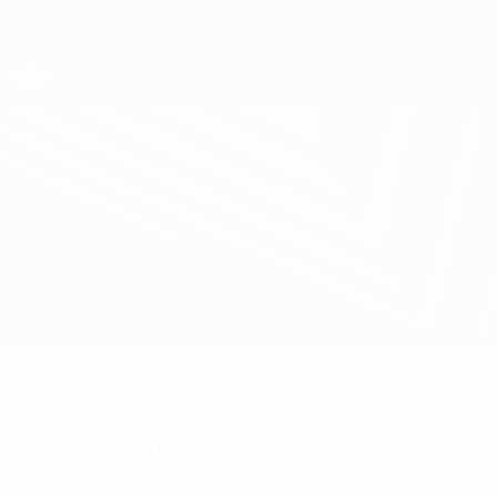
Saltar
al
contenido
UEFA Europa League oficial
principal
Resultados y estadísticas de fútbol en directo
UEFA Europa League
Tottenham vs Qarabağ
Resumen
Novedades
Información del partido
Eventos del partido