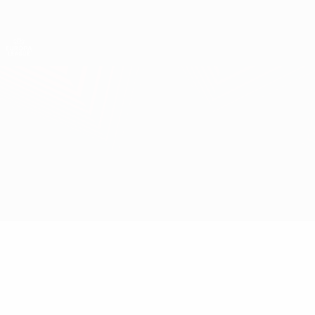
Saltar
al
contenido
UEFA Europa League oficial
Consíguela
principal
Resultados y estadísticas de fútbol en directo
UEFA Europa League
Tottenham vs Qarabağ
Resumen
Novedades
Información del partido