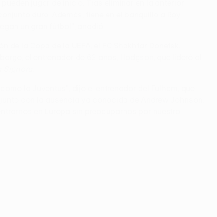
ueden jugar de inicio. Tras eliminar en la anterior
onjunto duro. Además, tiene en el banquillo a Roy
gan un gran fútbol", añadió.
ón de la Copa de la UEFA, el FC Shakhtar Donetsk.
bargo, el entrenador de 62 años, Hodgson, que lideró al
a Signora
.
como la Juventus", dijo el entrenador del Fulham, que
n junto con la ausencia ya conocida de Andrew Johnson.
entrarnos en Europa sin preocuparnos por nuestro