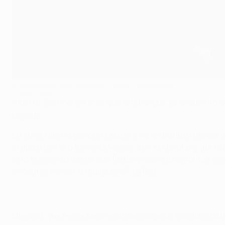
El entrenador de la Juventus, Alberto Zaccheroni
©Getty Images
Alberto Zaccheroni cree que la Juventus se encuentra en
League.
La Juve, que ha ganado cuatro y ha empatado tres de lo
el duelo frente a los londinenses con la moral por las 
está creciendo desde que llegué y además estamos recu
podemos vencer a cualquiera", reflejó.
Mientras que Felipe Melo está sancionado, Gianluigi Buff