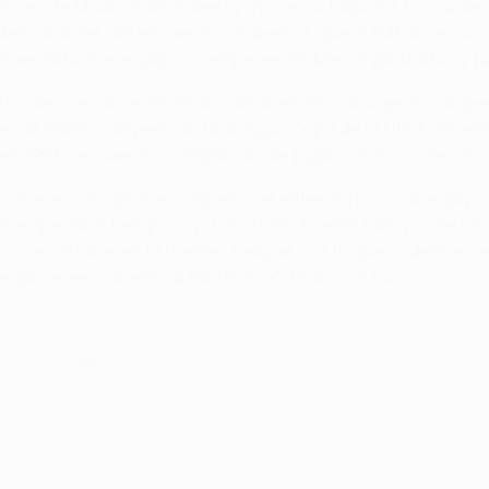
iones de Mauro Camoranesi y Vincenzo Iaquinta, los cuales p
dencia antes del encuentro. "Sabemos que el Fulham es un c
mentado. Sus equipos siempre están bien organizados y jue
los dieciseisavos de final cuando eliminó al vigente campe
fuera al doble campeón de la antigua Copa de la UEFA. Sin em
n en 1997, se muestra complacido de jugar contra
La Vecchi
sotros es una gran recompensa el enfrentarnos a un equipo 
as que Clint Dempsey y John Pantsil serán baja por lesió
nos resultados en la Premier League, por lo que podemos c
ir en esta aventura fantástica", finalizó el suizo.
de marzo de 2010