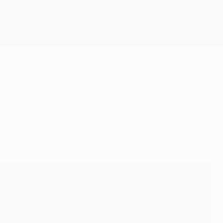
Consíguela
frentarse al Fulham del "sabio y experimentado