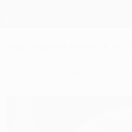
Saltar
al
contenido
UEFA Europa League oficial
principal
Resultados y estadísticas de fútbol en directo
UEFA Europa League
Zaccheroni respeta al 
miércoles, 10 de marzo de 2010
por Fabio Balaudo
Alberto Zaccheroni dijo que la Juventus "crec
Hodgson".