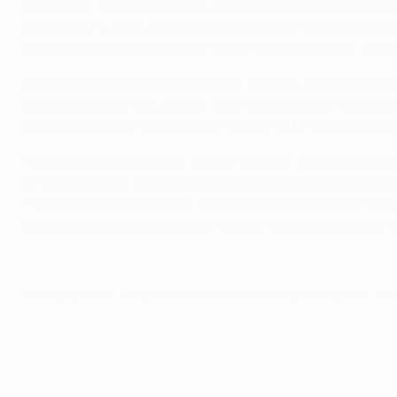
las buenas noticias para la Juve han sido las recuperac
ronda al AFC Ajax, Zaccheroni ha querido transmitir pru
Hodgson, que es un hombre sabio y un entrenador experi
El Fulham protagonizó una de las grandes sorpresas en 
Ahora, el equipo de Londres tiene el objetivo de dejar 
FC Internazionale Milano en la final de esta competició
"Estamos realmente muy felices de estar aquí y para no
no podrá contar con el sancionado Danny Murphy mientr
"Por suerte, en las últimas semanas hemos tenidos bue
puesto liguero. Vamos hacer todo lo que podemos por segu
© 1998-2026 UEFA. All rights reserved.
Última actualización: jueves, 11 