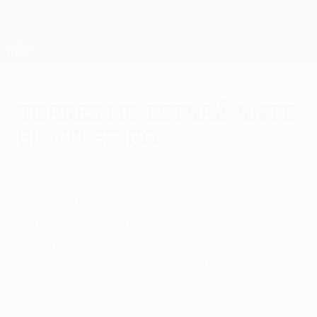
Saltar
al
contenido
UEFA Europa League oficial
Consíguela
principal
Resultados y estadísticas de fútbol en directo
UEFA Europa League
Torres no estará ante
el Atlético
domingo, 18 de abril de 2010
El Liverpool, semifinalista de la UEFA
Europa League, no podrá contar con el
delantero español para lo que queda de
campaña europea tras confirmarse que el
ariete necesita ser operado.