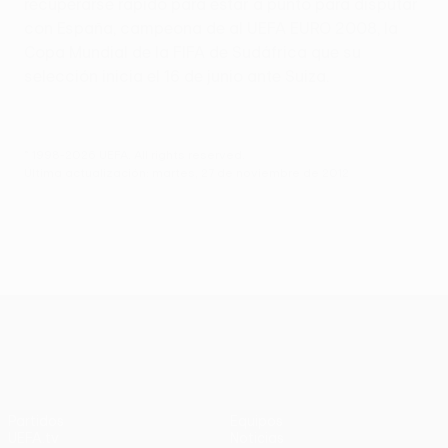
recuperarse rápido para estar a punto para disputar
con España, campeona de al UEFA EURO 2008, la
Copa Mundial de la FIFA de Sudáfrica que su
selección inicia el 16 de junio ante Suiza.
© 1998-2026 UEFA. All rights reserved.
Última actualización: martes, 27 de noviembre de 2012
UEFA Europa League
Partidos
Equipos
UEFA.tv
Noticias