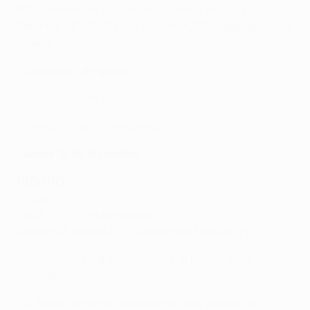
RSC Anderlecht, FC Lokomotiv Moskva, S.S. Lazio,
Beşiktaş JK*, FC Steaua Bucureşti, FC Salzburg, Wisła
Kraków
*Ganadores de grupo
Clasificaciones actuales
Calendario de la temporada
Jueves 15 de diciembre
19:00 HEC
Grupo A
PAOK FC - FC Rubin Kazan
Shamrock Rovers FC - Tottenham Hotspur FC
• El PAOK ya está clasificado y el Rovers está
eliminado.
• El Rubin, segundo, aventaja en tres puntos al