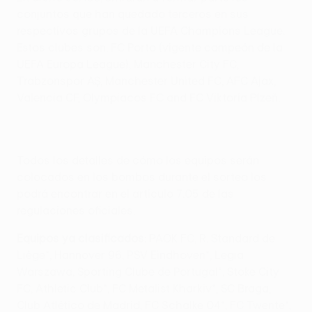
conjuntos que han quedado terceros en sus
respectivos grupos de la UEFA Champions League.
Estos clubes son: FC Porto (vigente campeón de la
UEFA Europa League), Manchester City FC,
Trabzonspor AŞ, Manchester United FC, AFC Ajax,
Valencia CF, Olympiacos FC and FC Viktoria Plzeň.
Todos los detalles de cómo los equipos serán
colocados en los bombos durante el sorteo los
podrá encontrar en el artículo 7.05 de las
regulaciones oficiales.
Equipos ya clasificados:
PAOK FC, R. Standard de
Liège*, Hannover 96, PSV Eindhoven*, Legia
Warszawa, Sporting Clube de Portugal*, Stoke City
FC, Athletic Club*, FC Metalist Kharkiv*, SC Braga,
Club Atlético de Madrid, FC Schalke 04*, FC Twente*,