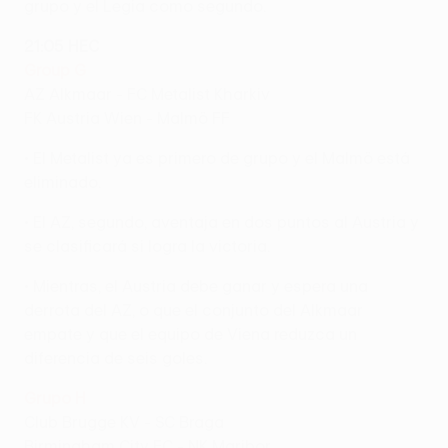
grupo y el Legia como segundo.
21:05 HEC
Group G
AZ Alkmaar - FC Metalist Kharkiv
FK Austria Wien - Malmö FF
• El Metalist ya es primero de grupo y el Malmö está
eliminado.
• El AZ, segundo, aventaja en dos puntos al Austria y
se clasificará si logra la victoria.
• Mientras, el Austria debe ganar y espera una
derrota del AZ, o que el conjunto del Alkmaar
empate y que el equipo de Viena reduzca un
diferencia de seis goles.
Grupo H
Club Brugge KV - SC Braga
Birmingham City FC - NK Maribor