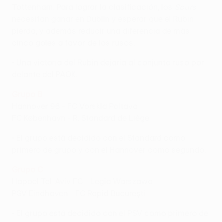
Tottenham. Para lograr la clasificación, los
Spurs
necesitan ganar en Dublín y esperar que el Rubin
pierda, y además reducir una diferencia de más
cinco goles a favor de los rusos.
• Una victoria del Rubin dejaría al conjunto ruso por
delante del PAOK.
Grupo B
Hannover 96 - FC Vorskla Poltava
FC København - R. Standard de Liège
• El grupo está decidido con el Standard como
primero de grupo y con el Hannover como segundo.
Grupo C
Hapoel Tel-Aviv FC - Legia Warszawa
PSV Eindhoven - FC Rapid Bucureşti
• El grupo está decidido con el PSV como primero de