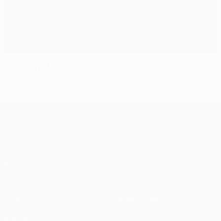
Fiesta en el Olímpico de Roma
UEFA Europa League
Partidos
Equipos
UEFA.tv
Noticias
Sorteos
Historia
Gaming
Sobre
Datos
Tienda (clubes)
VISITE