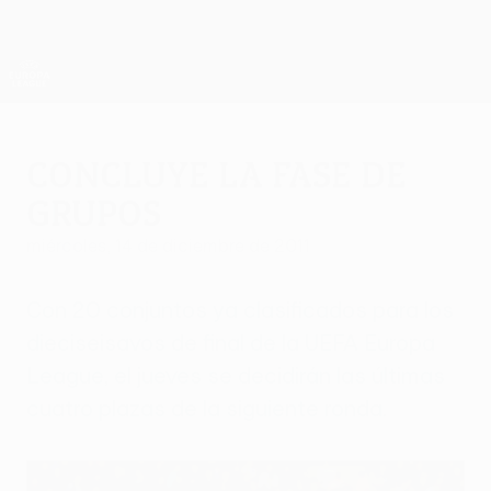
Saltar
al
contenido
UEFA Europa League oficial
Consíguela
principal
Resultados y estadísticas de fútbol en directo
UEFA Europa League
Concluye la fase de
grupos
miércoles, 14 de diciembre de 2011
Con 20 conjuntos ya clasificados para los
dieciseisavos de final de la UEFA Europa
League, el jueves se decidirán las últimas
cuatro plazas de la siguiente ronda.