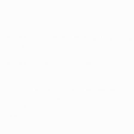
partidos para acabar con un 5-3 global. En cuartos tocó 
los vizcaínos.
Estadísticas en semifinales (UEFA Europa League / Copa
Una jugada y una ganada.
La última: 1976/77 - ante el RWD Molenbeek (1-1 a domici
Estadísticas contra su rival en semifinales
Athletic y Sporting de Lisboa solo se han visto una vez
obtuvo el pase a la siguiente ronda. Ambos conjuntos ga
Octavos de final de la Copa de la UEFA 1985/86
Athletic Club - Sporting Clube de Portugal 2-1
Sporting Clube de Portugal - Athletic Club 3-0 (Global 2-
Momento clave
El momento clave del Athletic en la competición fue la
los ingleses, los jugadores del Athletic dieron una trem