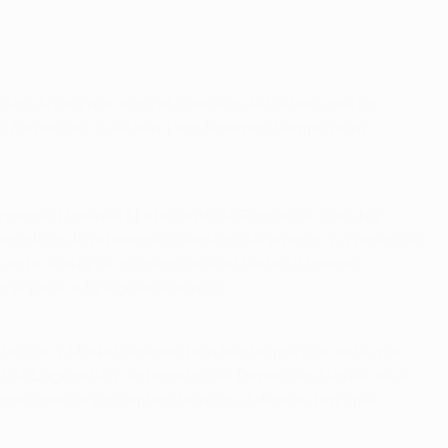
os. Ahora nos toca el Sporting de Lisboa, que ha
s Fernández o Jeffrén. Pero tenemos tiempo para
ernando Llorente. El atacante de Rincón de Soto ha
ñola es la referencia ofensiva del equipo, y a pesar de
 en la vuelta de octavos ante el United. Llorente
el pase a la siguiente ronda.
de Marcos y Markel Susaeta han hecho méritos más que
l de Laguardia y ex jugador del Deportivo Alavés, es el
como interior por ambas bandas. Además, hay que