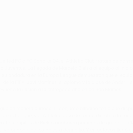
ited FC o FC Schalke 04, el Athletic Club tratará de conse
a Juventus. La llegada de Marcelo Bielsa al equipo al inici
 y su andadura en la Europa League demuestran que el equip
 la FIFA, Javi Martínez, el aplomo y la clase de Ander Herr
evuelto la ilusión a la entregada afición de San Mamés.
ague de manera curiosa. El conjunto bilbaíno tenía que dispu
pions League, y el Athletic pasó de forma directa a la fase
ava. Los pupilos de Bielsa acabaron primeros de grupo con 13
l valor doble de los goles a domicilio. Y en octavos llegó el 