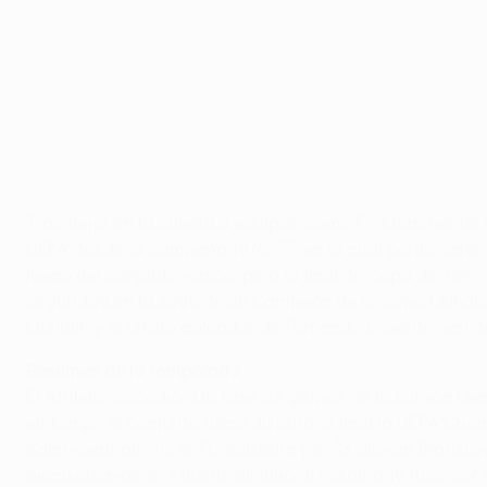
Perfil de semifinalista: Athletic
©AFP/Getty Images
Tras dejar en la cuneta a equipos como FC Manchester Un
UEFA desde la campaña 1976/77, en la cual perdió ante l
juego del conjunto vasco, pero la final de Copa del Rey
seguridad en la zaga de un Campeón de la Copa Mundial de
Muniain y el olfato goleador de Fernando Llorente han d
Resumen de la temporada
El Athletic accedió a la fase de grupos de la Europa Le
embargo, el conjunto turco disputó al final la UEFA Cham
Saint-Germain FC, el FC Salzburg y el ŠK Slovan Bratisl
dieciseisavos, el Athletic eliminó al Lokomotiv ruso por e