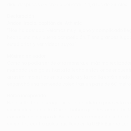
días después volvieron a derrotar, 2-1, a los de Sir Alex 
Declaración
Andoni Iraola, capitán del Athletic
"Nos ha costado. Veíamos muy lejano y complicado lleg
hecho una muy buena competición. Tiene grandes jugado
estudiarlos y ver vídeos suyos".
Máximo goleador
Como no podía ser de otra manera, el máximo realizador
marcado seis goles hasta la fecha en los once encuentr
arrastrar molestias en su cadera y la rodilla está siendo
enganchó una tremenda volea tras un pase de 60 metros 
Héroe inesperado
No resulta fácil escoger un solo candidato para esta c
suficientes para ello. Quizás habría que destacar a De M
comodín del equipo de Bielsa, y esta campaña se ha d
sumar los cuatro goles que lleva en la UEFA Europa Leagu