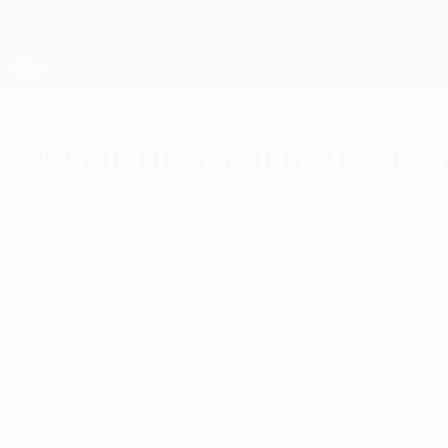
Saltar
al
contenido
UEFA Europa League oficial
principal
Resultados y estadísticas de fútbol en directo
UEFA Europa League
Perfil de semifinalista:
martes, 10 de abril de 2012
por Gonzalo Aguado
Con un atractivo estilo de juego, el Athletic
primera final europea desde 1977.