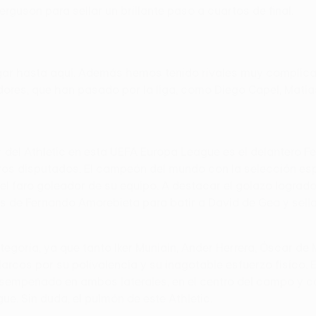
Ferguson para sellar un brillante paso a cuartos de final.
ar hasta aquí. Además hemos tenido rivales muy complicad
res, que han pasado por la liga, como Diego Capel, Matía
 del Athletic en esta UEFA Europa League es el delantero F
os disputados. El campeón del mundo con la selección espa
 el faro goleador de su equipo. A destacar el golazo logrado
de Fernando Amorebieta para batir a David de Gea y sellar 
ategoría, ya que tanto Iker Muniain, Ander Herrera, Óscar 
arcos por su polivalencia y su inagotable esfuerzo físico. E
esempeñado en ambos laterales, en el centro del campo y 
e. Sin duda, el pulmón de este Athletic.