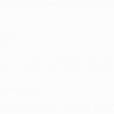
el Schalke de Raúl González, que a pesar de marcar tres gol
 de la UEFA)
lio, 0-0 en casa).
 las caras en competiciones UEFA. Fue en los octavos de fina
naron sus partidos en casa, aunque el Sporting venció por 
4 para el equipo luso).
 eliminatoria de octavos ante un United que venía rebotado
enda exhibición en Old Trafford (con 8.000 aficionados del e