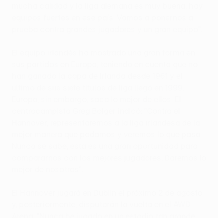
mucha calidad y la liga alemana es muy buena, hay
equipos fuertes en ese país. Vamos a ponernos a
prueba contra grandes jugadores y un gran equipo".
El equipo irlandés ha mostrado una gran forma en
sus partidos en Europa, teniendo en cuenta que no
han ganado la copa de Irlanda desde 1961 y el
último de sus siete títulos de liga llegó en 1999.
Europa, sin embargo, saca lo mejor de ellos. El
centrocampista Greg Bolger indicó: "Contra el
Hannover, representaremos a la liga irlandesa de la
mejor manera que podamos y veremos lo que pasa.
Nunca se sabe, esta es una gran oportunidad para
compararnos con los mejores jugadores. Daremos lo
mejor de nosotros".
El Hannover jugará en Dublín el próximo 2 de agosto
y, posteriormente, disputarán la vuelta en el AWD-
Arena. "Nunca he jugado en un estadio tan grande.