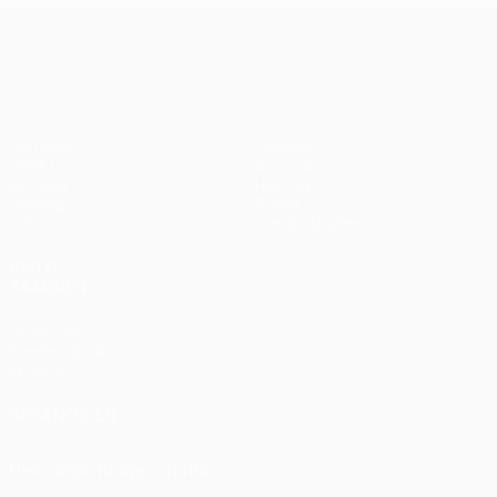
UEFA Europa League
Partidos
Equipos
UEFA.tv
Noticias
Sorteos
Historia
Gaming
Sobre
Datos
Tienda (clubes)
VISITE
TAMBIÉN
UEFA.com
Fundación de
la UEFA
SÍGANOS EN
Descarga la app oficial