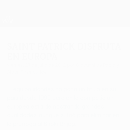
Saltar
al
contenido
UEFA Europa League oficial
Consíguela
principal
Resultados y estadísticas de fútbol en directo
UEFA Europa League
Saint Patrick disfruta
en Europa
viernes, 27 de julio de 2012
por Giovanni de Paola y
Aidan Fitzmaurice
El equipo irlandés no gana un título en su
país desde 1999 pero en la competición
europea está demostrando grandes
cualidades, aunque sufrió para eliminar en
la prórroga al Široki Brijeg.